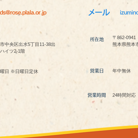
メール
ds@rose.plala.or.jp
izumin
1
〒862-0941
所在地
市中央区出水5丁目11-38出
熊本県熊本市
ハイツ2-1階
年中無休
営業日
曜日 ※日曜日定休
24時間対応
営業時間