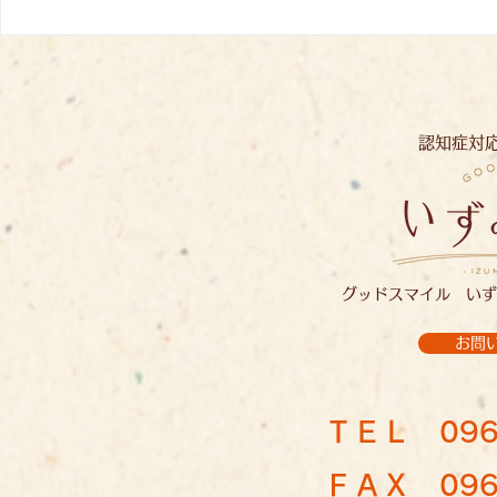
バラ見学：
あじさい見学：イズミノソラ
認知症対
グッドスマイル いず
お問
ＴＥＬ
096
ＦＡＸ 096-