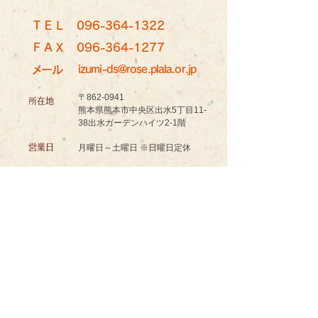
ＴＥＬ
096-364-1322
ＦＡＸ
096-364-1277
メール
izumi-ds@rose.plala.or.jp
〒862-0941
所在地
熊本県熊本市中央区出水5丁目11-
38出水ガーデンハイツ2-1階
営業日
月曜日～土曜日 ※日曜日定休
9:00~17:30
営業時間
認知症対応型共同生活介護
グッドスマイル イズミノソラ グループホーム