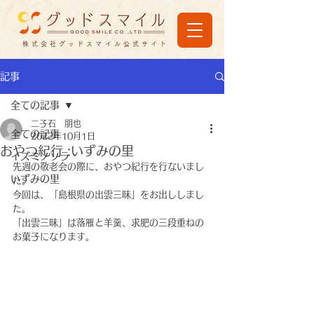
株式会社グッドスマイル公式サイト
記事
全ての記事
二子石 朋也
全ての記事
2022年10月1日
おやつ紀行 :いずみの里
イズミノソラ
先週の敬老会の際に、おやつ紀行を行ないまし
いずみの里
た。
今回は、「島根県の出雲三昧」をお出ししまし
た。
「出雲三昧」は落雁と羊羹、求肥の三段重ねの
お菓子になります。