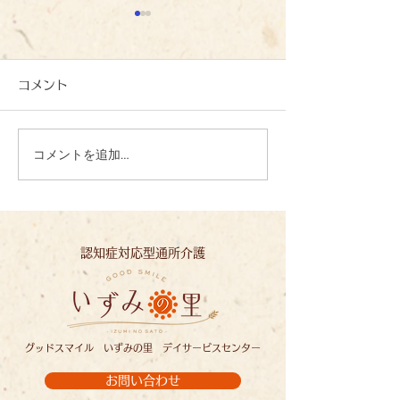
コメント
コメントを追加…
心を込めて、一文字一文
夏の恵みに感謝
字：いずみの里
ずみの里
認知症対応型通所介護
グッドスマイル いずみの里 デイサービスセンター
お問い合わせ