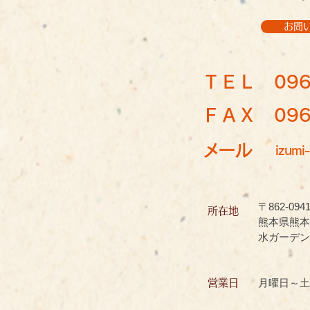
お問
ＴＥＬ
096
ＦＡＸ 096-
メール
izumi-
〒862-094
所在地
熊本県熊本
水ガーデン
月曜日～土
営業日