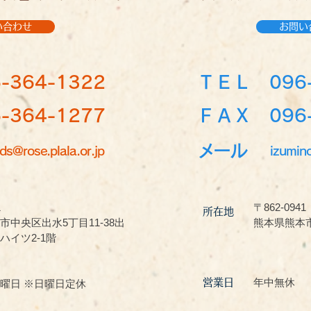
い合わせ
お問い
-364-1322
ＴＥＬ
096
364-1277
ＦＡＸ 096-
メール
ds@rose.plala.or.jp
izumin
1
〒862-0941
所在地
市中央区出水5丁目11-38出
熊本県熊本市
ハイツ2-1階
年中無休
営業日
曜日 ※日曜日定休