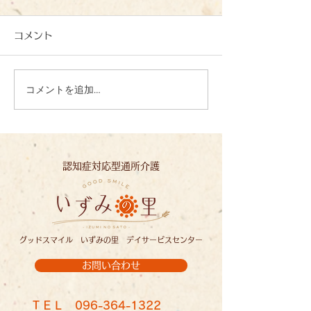
コメント
コメントを追加…
心を込めて、一文字一文
夏の恵みに感謝
字：いずみの里
ずみの里
認知症対応型通所介護
グッドスマイル いずみの里 デイサービスセンター
お問い合わせ
ＴＥＬ
096-364-1322