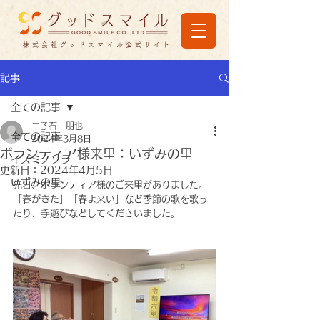
株式会社グッドスマイル公式サイト
記事
全ての記事
二子石 朋也
全ての記事
2024年3月8日
ボランティア様来里：いずみの里
イズミノソラ
更新日：
2024年4月5日
いずみの里
先日、ボランティア様のご来里がありました。
「春がきた」「春よ来い」など季節の歌を歌っ
たり、手遊びなどしてくださいました。