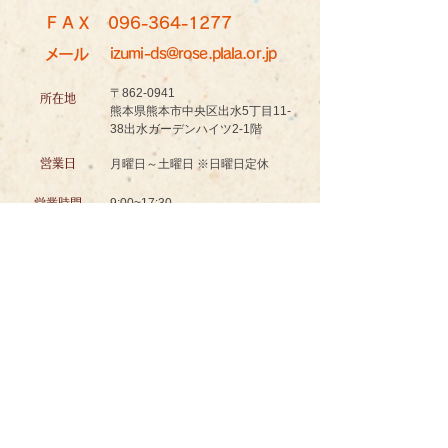
ＦＡＸ
096-364-1277
メール
izumi-ds@rose.plala.or.jp
〒862-0941
所在地
熊本県熊本市中央区出水5丁目11-
38出水ガーデンハイツ2-1階
営業日
月曜日～土曜日 ※日曜日定休
9:00~17:30
営業時間
認知症対応型共同生活介護
グッドスマイル イズミノソラ グループホーム
お問い合わせ