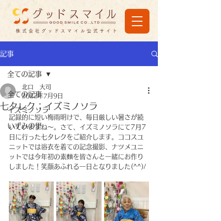
株式会社グッドスマイル公式サイト
記事
全ての記事
北口 大司
全ての記事
2022年7月9日
七夕レク：イズミノソラ
イズミノソラ
記録的に短い梅雨明けで、毎日厳しい暑さが続
いずみの里
いていますね～。さて、イズミノソラにて7月7
日に行った七夕レクをご紹介します。ココスユ
ニットでは浴衣を着ての記念撮影、ナツメユニ
ットでは今年初の素麵を皆さんと一緒にお作り
しました！笑顔あふれる一日となりました(^^)/