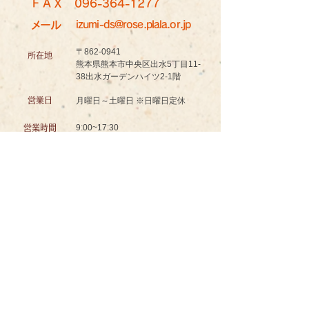
ＦＡＸ
096-364-1277
メール
izumi-ds@rose.plala.or.jp
〒862-0941
所在地
熊本県熊本市中央区出水5丁目11-
38出水ガーデンハイツ2-1階
営業日
月曜日～土曜日 ※日曜日定休
9:00~17:30
営業時間
認知症対応型共同生活介護
グッドスマイル イズミノソラ グループホーム
お問い合わせ