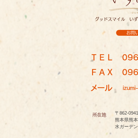
グッドスマイル いず
お問
ＴＥＬ
096
ＦＡＸ 096-
メール
izumi-
〒862-094
所在地
熊本県熊本
水ガーデン