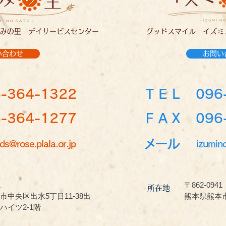
みの里 デイサービスセンター
グッドスマイル イズミ
い合わせ
お問い
-364-1322
ＴＥＬ
096
364-1277
ＦＡＸ 096-
メール
ds@rose.plala.or.jp
izumin
1
〒862-0941
所在地
市中央区出水5丁目11-38出
熊本県熊本市
ハイツ2-1階