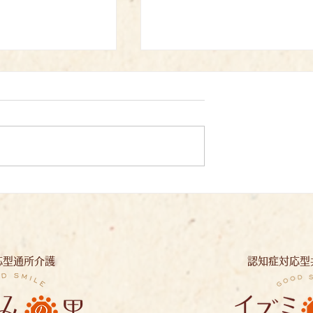
母の日：イズミノソラ
イズミノソラ
応型通所介護
認知症対応型