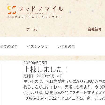
株式会社グッドスマイル公式サイト
ホーム
会社紹介
全ての記事
イズミノソラ
いずみの里
2020年5月5日
上棟しました！
更新日：
2020年9月14日
早いもので、先日柱が建ったばかりと思いきや
物らしさが出ますね～。天候にも恵まれ、今の
今月より採用活動も本格的にスタートする予定
（096-364-
1322：北口／二子石）迄、どし