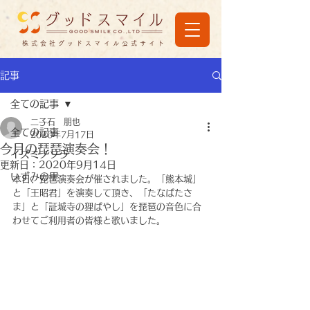
株式会社グッドスマイル公式サイト
記事
全ての記事
二子石 朋也
全ての記事
2020年7月17日
今月の琵琶演奏会！
イズミノソラ
更新日：
2020年9月14日
いずみの里
本日、琵琶演奏会が催されました。「熊本城」
と「王昭君」を演奏して頂き、「たなばたさ
ま」と「証城寺の狸ばやし」を琵琶の音色に合
わせてご利用者の皆様と歌いました。