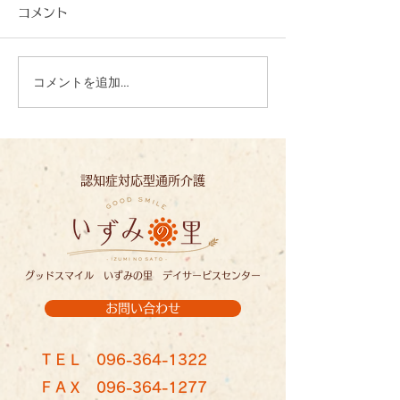
コメント
コメントを追加…
心を込めて、一文字一文
夏の恵みに感謝
字：いずみの里
ずみの里
認知症対応型通所介護
グッドスマイル いずみの里 デイサービスセンター
お問い合わせ
ＴＥＬ
096-364-1322
ＦＡＸ
096-364-1277