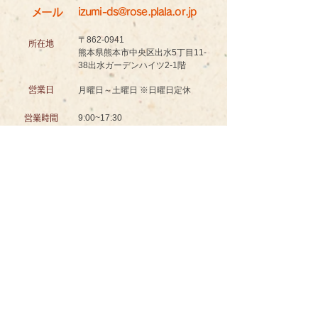
メール
izumi-ds@rose.plala.or.jp
〒862-0941
所在地
熊本県熊本市中央区出水5丁目11-
38出水ガーデンハイツ2-1階
営業日
月曜日～土曜日 ※日曜日定休
9:00~17:30
営業時間
認知症対応型共同生活介護
グッドスマイル イズミノソラ グループホーム
お問い合わせ
ＴＥＬ
096-234-8601