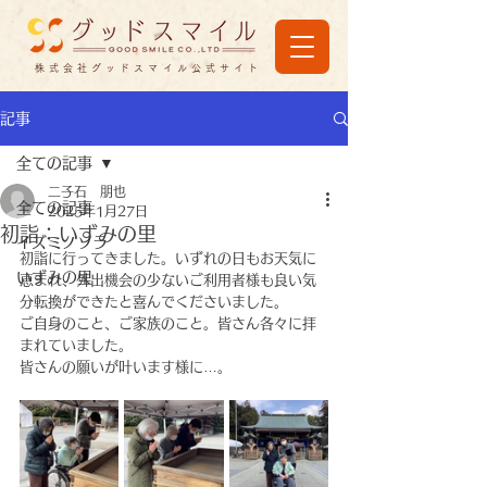
株式会社グッドスマイル公式サイト
記事
全ての記事
二子石 朋也
全ての記事
2025年1月27日
初詣：いずみの里
イズミノソラ
初詣に行ってきました。いずれの日もお天気に
いずみの里
恵まれ、外出機会の少ないご利用者様も良い気
分転換ができたと喜んでくださいました。
ご自身のこと、ご家族のこと。皆さん各々に拝
まれていました。
皆さんの願いが叶います様に…。