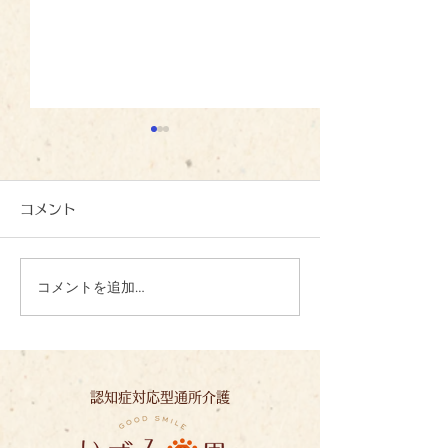
コメント
コメントを追加…
心を込めて、一文字一文
夏の恵みに感謝
字：いずみの里
ずみの里
認知症対応型通所介護