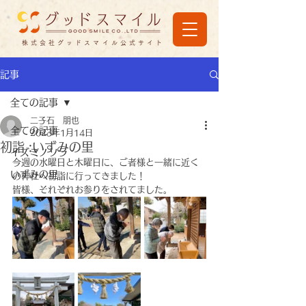
株式会社グッドスマイル公式サイト
記事
全ての記事
二子石 朋也
全ての記事
2023年1月14日
初詣 :いずみの里
イズミノソラ
今週の水曜日と木曜日に、ご者様と一緒に近く
いずみの里
の神社へ初詣に行ってきました！
皆様、それぞれお参りをされてました。