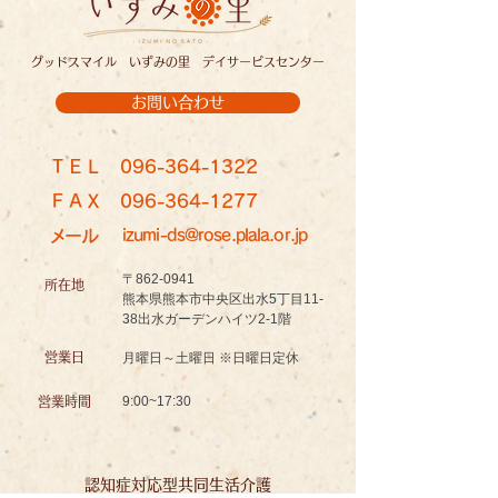
グッドスマイル いずみの里 デイサービスセンター
お問い合わせ
ＴＥＬ
096-364-1322
ＦＡＸ
096-364-1277
メール
izumi-ds@rose.plala.or.jp
〒862-0941
所在地
熊本県熊本市中央区出水5丁目11-
38出水ガーデンハイツ2-1階
営業日
月曜日～土曜日 ※日曜日定休
9:00~17:30
営業時間
認知症対応型共同生活介護