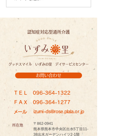
心を込めて、一文字一文
夏の恵みに感謝
字：いずみの里
ずみの里
認知症対応型通所介護
グッドスマイル いずみの里 デイサービスセンター
お問い合わせ
ＴＥＬ
096-364-1322
ＦＡＸ
096-364-1277
メール
izumi-ds@rose.plala.or.jp
〒862-0941
所在地
熊本県熊本市中央区出水5丁目11-
38出水ガーデンハイツ2-1階