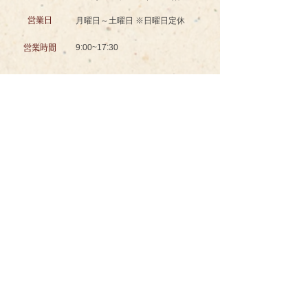
営業日
月曜日～土曜日 ※日曜日定休
9:00~17:30
営業時間
認知症対応型共同生活介護
グッドスマイル イズミノソラ グループホーム
お問い合わせ
ＴＥＬ
096-234-8601
ＦＡＸ
096-234-8602
メール
izuminosora@wind.ocn.ne.jp
〒862-0941
所在地