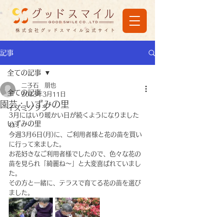
株式会社グッドスマイル公式サイト
記事
全ての記事
二子石 朋也
全ての記事
2023年3月11日
園芸 : いずみの里
イズミノソラ
3月にはいり暖かい日が続くようになりました
いずみの里
ね！
今週3月6日(月)に、ご利用者様と花の苗を買い
に行って来ました。
お花好きなご利用者様でしたので、色々な花の
苗を見られ「綺麗ね～」と大変喜ばれていまし
た。
その方と一緒に、テラスで育てる花の苗を選び
ました。