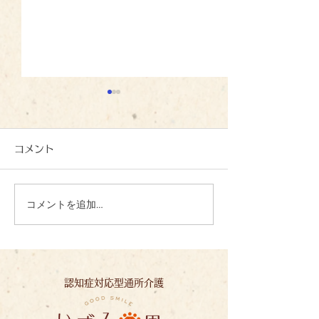
コメント
コメントを追加…
心を込めて、一文字一文
夏の恵みに感謝
字：いずみの里
ずみの里
認知症対応型通所介護