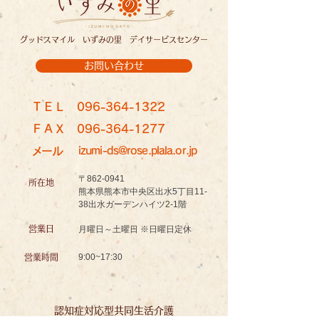
グッドスマイル いずみの里 デイサービスセンター
お問い合わせ
ＴＥＬ
096-364-1322
ＦＡＸ
096-364-1277
メール
izumi-ds@rose.plala.or.jp
〒862-0941
所在地
熊本県熊本市中央区出水5丁目11-
38出水ガーデンハイツ2-1階
営業日
月曜日～土曜日 ※日曜日定休
9:00~17:30
営業時間
認知症対応型共同生活介護