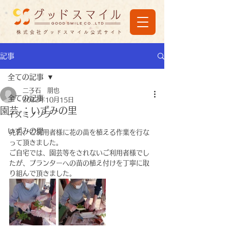
株式会社グッドスマイル公式サイト
記事
全ての記事
二子石 朋也
全ての記事
2022年10月15日
園芸 ：いずみの里
イズミノソラ
いずみの里
先日、ご利用者様に花の苗を植える作業を行な
って頂きました。
ご自宅では、園芸等をされないご利用者様でし
たが、プランターへの苗の植え付けを丁寧に取
り組んで頂きました。