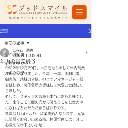
株式会社グッドスマイル公式サイト
記事
全ての記事
二子石 朋也
全ての記事
2020年12月29日
年内の営業終了
イズミノソラ
令和2年12月29日、本日をもちまして年内営業
いずみの里
が終了となりました。今年も一年、御利用者、
御家族、地域の皆様、担当ケアマネージャー様
をはじめ、関係各所の皆様には大変お世話にな
りました。
そして、スタッフの皆様も本当にお疲れ様でし
た。来年こそは腹の底から笑えるそんな世の中
になればとただただ願うばかりです。
新年は1月4日より、営業開始となります。元気
に笑顔でお会い出来る様、体調管理には十分に
お気を付け下さいませ！