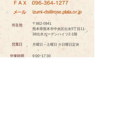
ＦＡＸ
096-364-1277
メール
izumi-ds@rose.plala.or.jp
〒862-0941
所在地
熊本県熊本市中央区出水5丁目11-
38出水ガーデンハイツ2-1階
営業日
月曜日～土曜日 ※日曜日定休
9:00~17:30
営業時間
認知症対応型共同生活介護
グッドスマイル イズミノソラ グループホーム
お問い合わせ