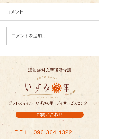
コメント
コメントを追加…
心を込めて、一文字一文
夏の恵みに感謝
字：いずみの里
ずみの里
認知症対応型通所介護
グッドスマイル いずみの里 デイサービスセンター
お問い合わせ
ＴＥＬ
096-364-1322