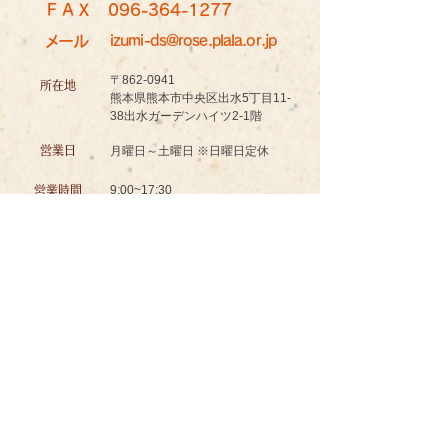
ＦＡＸ
096-364-1277
メール
izumi-ds@rose.plala.or.jp
〒862-0941
所在地
熊本県熊本市中央区出水5丁目11-
38出水ガーデンハイツ2-1階
営業日
月曜日～土曜日 ※日曜日定休
9:00~17:30
営業時間
認知症対応型共同生活介護
グッドスマイル イズミノソラ グループホーム
お問い合わせ