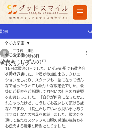
株式会社グッドスマイル公式サイト
記事
全ての記事
二子石 朋也
全ての記事
2024年9月18日
敬老会：いずみの里
イズミノソラ
16日は敬老の日でした。いずみの里でも敬老会
いずみの里
を行ないました。全員が参加出来るレクリエー
ションをしたり、スタッフも一緒になって皆ん
なで踊ったりとても賑やかな敬老会でした。最
後にご長寿をご祈願してお祝いの紅白のお饅頭
をお渡ししました。「自分が何歳になったか忘
れちゃったけど、こうしてお祝いして頂ける歳
なんですね」「長生きしていたら良い事もあり
ますね」などの言葉を頂戴しました。敬老会を
通して私たちスタッフも日頃の感謝の気持ちを
お伝えする貴重な時間となりました。