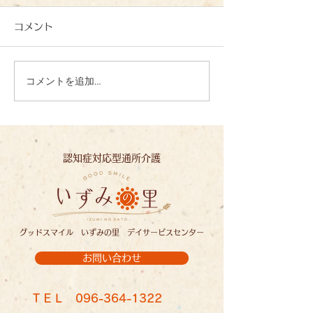
コメント
コメントを追加…
心を込めて、一文字一文
夏の恵みに感謝
字：いずみの里
ずみの里
認知症対応型通所介護
グッドスマイル いずみの里 デイサービスセンター
お問い合わせ
ＴＥＬ
096-364-1322