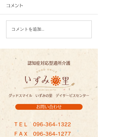
コメント
コメントを追加…
夏の恵みに感謝して：い
待ちに待ったト
ずみの里
穫！
認知症対応型通所介護
グッドスマイル いずみの里 デイサービスセンター
お問い合わせ
ＴＥＬ
096-364-1322
ＦＡＸ
096-364-1277