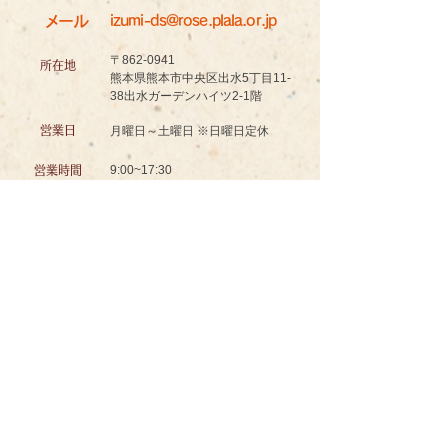
メール
izumi-ds@rose.plala.or.jp
〒862-0941
所在地
熊本県熊本市中央区出水5丁目11-
38出水ガーデンハイツ2-1階
営業日
月曜日～土曜日 ※日曜日定休
9:00~17:30
営業時間
認知症対応型共同生活介護
グッドスマイル イズミノソラ グループホーム
お問い合わせ
ＴＥＬ
096-234-8601