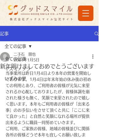
株式会社グッドスマイル公式サイト
記事
全ての記事
二子石 朋也
全ての記事
2021年1月5日
新年明けましておめでとうございます
イズミノソラ
当事業所は昨日1月4日より本年の営業を開始し
いずみの里
ております。1月4日は年末年始の休み後の初め
ての利用とあり、ご利用者の皆様が元気に来里
されるか心配しておりましたが、皆様体調を崩
された様子も無く、笑顔で来里されたので嬉し
く思います。本年もご利用者の皆様が「出来る
事」のお手伝いをさせて頂くと共に「ここに来
て良かった」と自然と笑顔になれる場所が提供
出来るように職員一同努めていきます。
ご利用、ご家族の皆様、地域の皆様並びに関係
各所の皆様どうぞ本年も宜しくお願い致しま