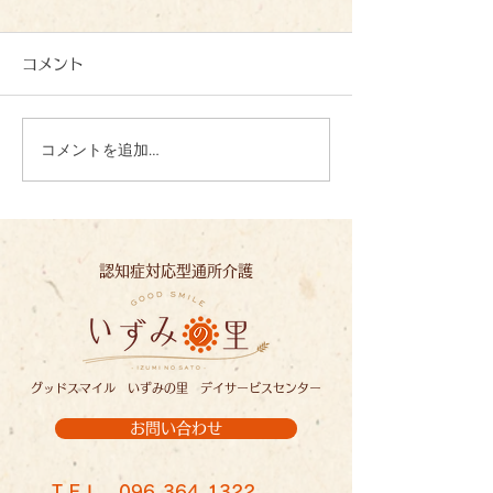
コメント
コメントを追加…
心を込めて、一文字一文
夏の恵みに感謝
字：いずみの里
ずみの里
認知症対応型通所介護
グッドスマイル いずみの里 デイサービスセンター
お問い合わせ
ＴＥＬ
096-364-1322