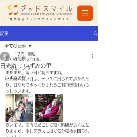
株式会社グッドスマイル公式サイト
記事
全ての記事
二子石 朋也
全ての記事
2023年2月18日
日光浴 ：いずみの里
イズミノソラ
まだまだ、寒い日が続きますね。
いずみの里
お天気が良い日は、テラスに出られて歩かれた
り、日なたでゆっくりされるご利用者様もいら
っしゃいます。
寒い冬は、室内で過ごして頂く時間が長くはな
りますが、少しテラスに出て気分転換を図られ