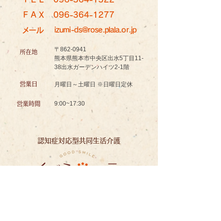
ＦＡＸ
096-364-1277
メール
izumi-ds@rose.plala.or.jp
〒862-0941
所在地
熊本県熊本市中央区出水5丁目11-
38出水ガーデンハイツ2-1階
営業日
月曜日～土曜日 ※日曜日定休
9:00~17:30
営業時間
認知症対応型共同生活介護
グッドスマイル イズミノソラ グループホーム
お問い合わせ