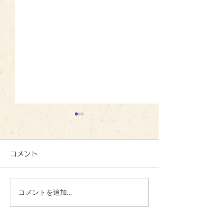
コメント
母の日：イズミ
コメントを追加…
バラ見学：イズミノソラ