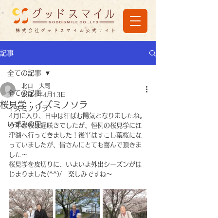
株式会社グッドスマイル公式サイト
記事
全ての記事
北口 大司
全ての記事
2024年4月13日
桜見学：イズミノソラ
イズミノソラ
4月に入り、日中は汗ばむ陽気となりましたね。
いずみの里
今年の桜は遅咲きでしたが、恒例の桜見学に江
津湖へ行ってきました！後半はすこし葉桜にな
っていましたが、皆さんにとても喜んで頂きま
した～　
桜見学を皮切りに、いよいよ外出シーズンがは
じまりました(^^)/　楽しみですね～