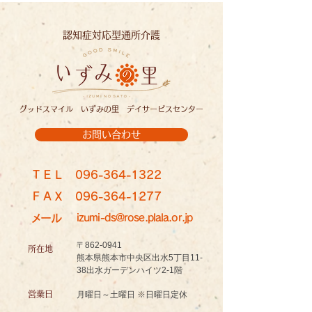
認知症対応型通所介護
グッドスマイル いずみの里 デイサービスセンター
お問い合わせ
ＴＥＬ
096-364-1322
ＦＡＸ
096-364-1277
メール
izumi-ds@rose.plala.or.jp
〒862-0941
所在地
熊本県熊本市中央区出水5丁目11-
38出水ガーデンハイツ2-1階
営業日
月曜日～土曜日 ※日曜日定休