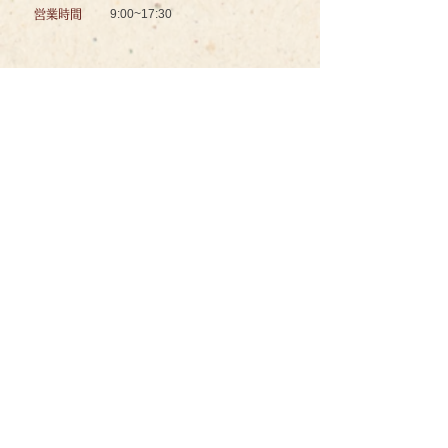
9:00~17:30
営業時間
認知症対応型共同生活介護
グッドスマイル イズミノソラ グループホーム
お問い合わせ
ＴＥＬ
096-234-8601
ＦＡＸ
096-234-8602
メール
izuminosora@wind.ocn.ne.jp
〒862-0941
所在地
熊本県熊本市中央区出水7丁目94-
20