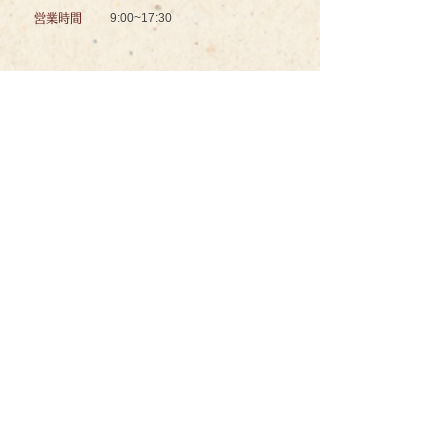
9:00~17:30
営業時間
認知症対応型共同生活介護
グッドスマイル イズミノソラ グループホーム
お問い合わせ
ＴＥＬ
096-234-8601
ＦＡＸ
096-234-8602
メール
izuminosora@wind.ocn.ne.jp
〒862-0941
所在地
熊本県熊本市中央区出水7丁目94-
20