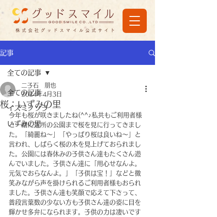
株式会社グッドスマイル公式サイト
記事
全ての記事
二子石 朋也
全ての記事
2024年4月3日
桜：いずみの里
イズミノソラ
今年も桜が咲きましたね(^^♪私共もご利用者様
いずみの里
と一緒に近所の公園まで桜を見に行ってきまし
た。「綺麗ね～」「やっぱり桜は良いね～」と
言われ、しばらく桜の木を見上げておられまし
た。公園には春休みの子供さん達もたくさん遊
んでいました。子供さん達に「用心せなんよ。
元気でおらなんよ。」「子供は宝！」などと微
笑みながら声を掛けられるご利用者様もおられ
ました。子供さん達も笑顔で応えて下さって、
普段言葉数の少ない方も子供さん達の姿に目を
輝かせ多弁になられます。子供の力は凄いです