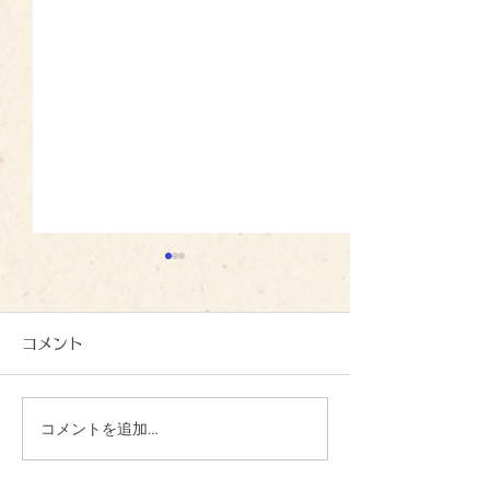
コメント
コメントを追加…
心を込めて、一文字一文
夏の恵みに感謝
字：いずみの里
ずみの里