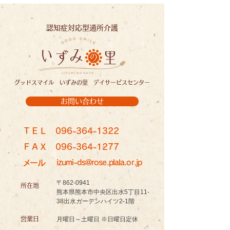
認知症対応型通所介護
グッドスマイル いずみの里 デイサービスセンター
お問い合わせ
ＴＥＬ
096-364-1322
ＦＡＸ
096-364-1277
メール
izumi-ds@rose.plala.or.jp
〒862-0941
所在地
熊本県熊本市中央区出水5丁目11-
38出水ガーデンハイツ2-1階
営業日
月曜日～土曜日 ※日曜日定休