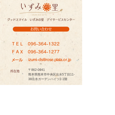
グッドスマイル いずみの里 デイサービスセンター
お問い合わせ
ＴＥＬ
096-364-1322
ＦＡＸ
096-364-1277
メール
izumi-ds@rose.plala.or.jp
〒862-0941
所在地
熊本県熊本市中央区出水5丁目11-
38出水ガーデンハイツ2-1階
営業日
月曜日～土曜日 ※日曜日定休
9:00~17:30
営業時間