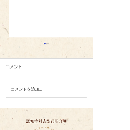
コメント
コメントを追加…
夏の恵みに感謝して：い
待ちに待ったト
ずみの里
穫！
認知症対応型通所介護