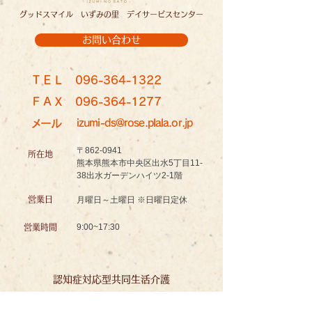
グッドスマイル いずみの里 デイサービスセンター
お問い合わせ
ＴＥＬ
096-364-1322
ＦＡＸ
096-364-1277
メール
izumi-ds@rose.plala.or.jp
〒862-0941
所在地
熊本県熊本市中央区出水5丁目11-
38出水ガーデンハイツ2-1階
営業日
月曜日～土曜日 ※日曜日定休
9:00~17:30
営業時間
認知症対応型共同生活介護