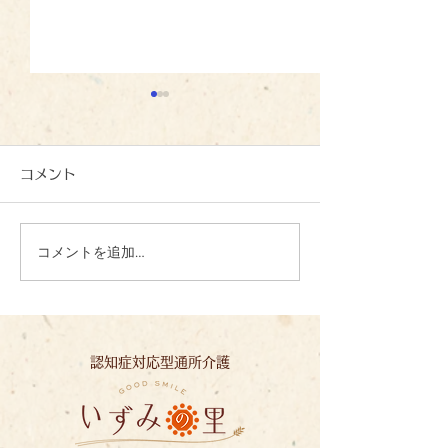
コメント
コメントを追加…
夏の恵みに感謝して：い
待ちに待ったト
ずみの里
穫！
認知症対応型通所介護