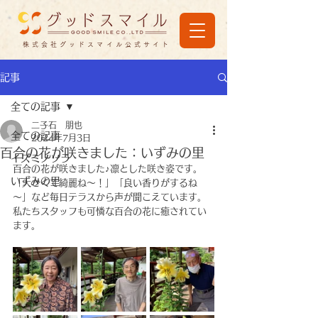
株式会社グッドスマイル公式サイト
記事
全ての記事
二子石 朋也
全ての記事
2024年7月3日
百合の花が咲きました：いずみの里
イズミノソラ
百合の花が咲きました♪凛とした咲き姿です。
いずみの里
「大きくて綺麗ね～！」「良い香りがするね
～」など毎日テラスから声が聞こえています。
私たちスタッフも可憐な百合の花に癒されてい
ます。