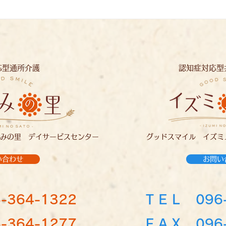
母の日：イズミノソラ
イズミノソラ
応型通所介護
認知症対応型
みの里 デイサービスセンター
グッドスマイル イズミ
い合わせ
お問い
-364-1322
ＴＥＬ
096
364-1277
ＦＡＸ 096-