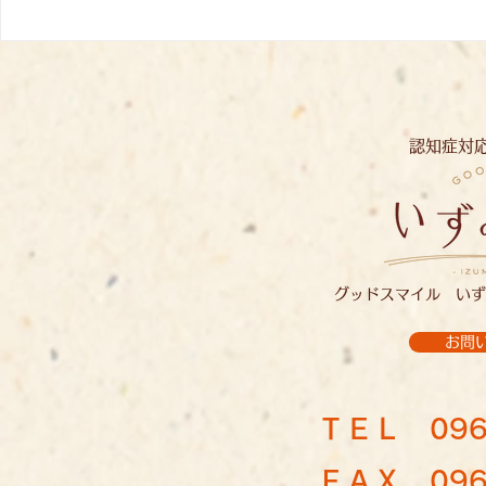
バラ見学：
あじさい見学：イズミノソラ
認知症対
グッドスマイル いず
お問
ＴＥＬ
096
ＦＡＸ 096-