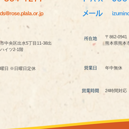
メール
ds@rose.plala.or.jp
izumin
1
〒862-0941
所在地
市中央区出水5丁目11-38出
熊本県熊本市
ハイツ2-1階
年中無休
営業日
曜日 ※日曜日定休
24時間対応
営業時間