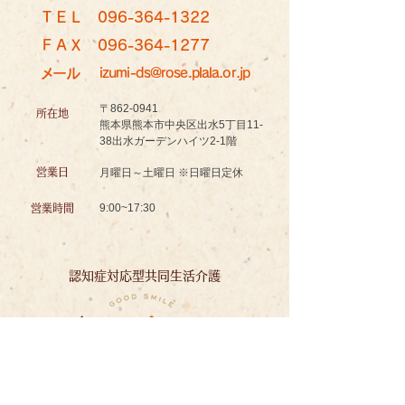
ＴＥＬ
096-364-1322
ＦＡＸ
096-364-1277
メール
izumi-ds@rose.plala.or.jp
〒862-0941
所在地
熊本県熊本市中央区出水5丁目11-
38出水ガーデンハイツ2-1階
営業日
月曜日～土曜日 ※日曜日定休
9:00~17:30
営業時間
認知症対応型共同生活介護
グッドスマイル イズミノソラ グループホーム