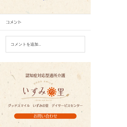
コメント
コメントを追加…
心を込めて、一文字一文
夏の恵みに感謝
字：いずみの里
ずみの里
認知症対応型通所介護
グッドスマイル いずみの里 デイサービスセンター
お問い合わせ