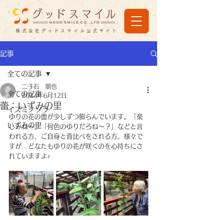
株式会社グッドスマイル公式サイト
記事
全ての記事
二子石 朋也
全ての記事
2024年6月12日
蕾：いずみの里
イズミノソラ
ゆりの花の蕾が少しずつ膨らんでいます。「楽
いずみの里
しみね～」「何色のゆりだろね～？」などと言
われる方、ご自身と背比べをされる方。様々で
すが…どなたもゆりの花が咲くのを心待ちにさ
れていますよ♪