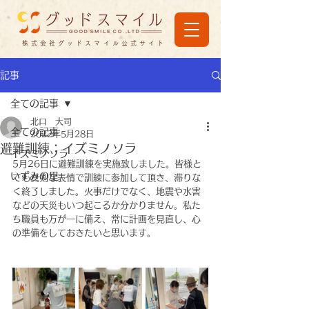
株式会社グッドスマイル公式サイト
記事
全ての記事
北口 大司
全ての記事
2022年5月28日
避難訓練：イズミノソラ
イズミノソラ
5月26日に避難訓練を実施致しました。皆様と
いずみの里
ても真剣な表情で訓練に参加して頂き、滞りな
く終了しました。火事だけでなく、地震や水害
などの天災もいつ起こるか分かりません。私た
ち職員も万が一に備え、常に計画を見直し、心
の準備をしておきたいと思います。