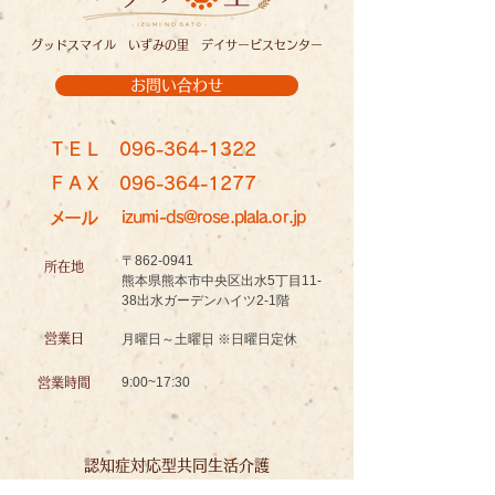
グッドスマイル いずみの里 デイサービスセンター
お問い合わせ
ＴＥＬ
096-364-1322
ＦＡＸ
096-364-1277
メール
izumi-ds@rose.plala.or.jp
〒862-0941
所在地
熊本県熊本市中央区出水5丁目11-
38出水ガーデンハイツ2-1階
営業日
月曜日～土曜日 ※日曜日定休
9:00~17:30
営業時間
認知症対応型共同生活介護