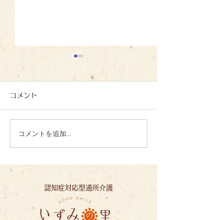
コメント
母の日：イズミ
コメントを追加…
バラ見学：イズミノソラ
認知症対応型通所介護