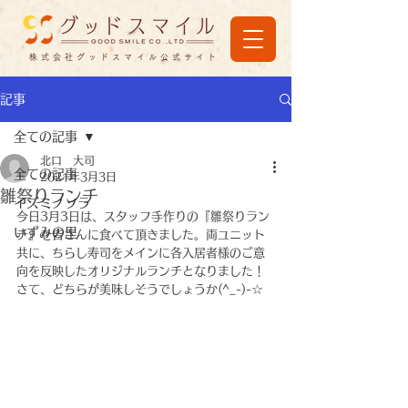
株式会社グッドスマイル公式サイト
記事
全ての記事
北口 大司
全ての記事
2021年3月3日
雛祭りランチ
イズミノソラ
今日3月3日は、スタッフ手作りの『雛祭りラン
いずみの里
チ』を皆さんに食べて頂きました。両ユニット
共に、ちらし寿司をメインに各入居者様のご意
向を反映したオリジナルランチとなりました！
さて、どちらが美味しそうでしょうか(^_-)-☆