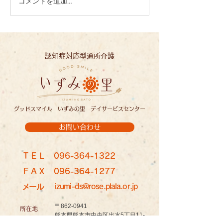
コメントを追加…
バラ見学：イズミノソラ
認知症対応型通所介護
グッドスマイル いずみの里 デイサービスセンター
お問い合わせ
ＴＥＬ
096-364-1322
ＦＡＸ
096-364-1277
メール
izumi-ds@rose.plala.or.jp
〒862-0941
所在地
熊本県熊本市中央区出水5丁目11-