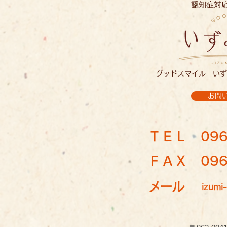
認知症対
グッドスマイル いず
お問
ＴＥＬ
096
ＦＡＸ 096-
メール
izumi-