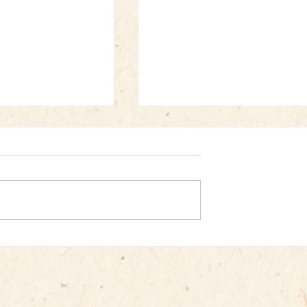
、一文字一文字：
夏の恵みに感謝して：いず
の里