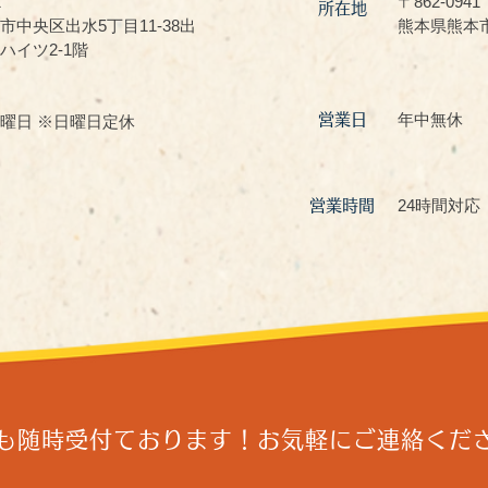
1
〒862-0941
所在地
市中央区出水5丁目11-38出
熊本県熊本市
ハイツ2-1階
年中無休
営業日
曜日 ※日曜日定休
24時間対応
営業時間
も随時受付ております！
​お気軽にご連絡くだ