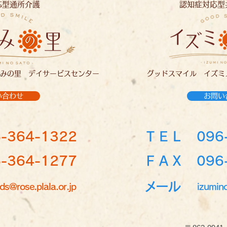
応型通所介護
認知症対応型
みの里 デイサービスセンター
グッドスマイル イズミ
い合わせ
お問い
-364-1322
ＴＥＬ
096
364-1277
ＦＡＸ 096-
メール
ds@rose.plala.or.jp
izumin