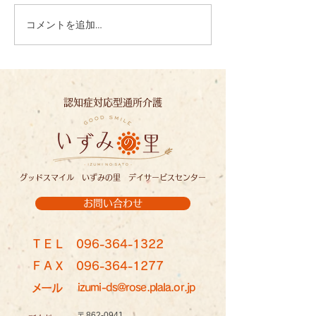
コメントを追加…
心を込めて、一文字一文
夏の恵みに感謝
字：いずみの里
ずみの里
認知症対応型通所介護
グッドスマイル いずみの里 デイサービスセンター
お問い合わせ
ＴＥＬ
096-364-1322
ＦＡＸ
096-364-1277
メール
izumi-ds@rose.plala.or.jp
〒862-0941