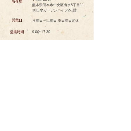
所在地
熊本県熊本市中央区出水5丁目11-
38出水ガーデンハイツ2-1階
営業日
月曜日～土曜日 ※日曜日定休
9:00~17:30
営業時間
認知症対応型共同生活介護
グッドスマイル イズミノソラ グループホーム
お問い合わせ
ＴＥＬ
096-234-8601
ＦＡＸ
096-234-8602
メール
izuminosora@wind.ocn.ne.jp