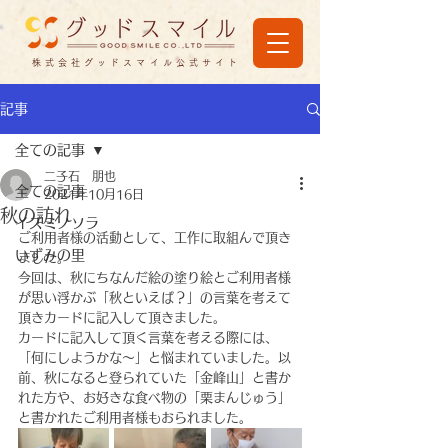
株式会社グッドスマイル公式サイト
記事
全ての記事
二子石 朋也
全ての記事
2021年10月16日
秋の訪れ
イズミノソラ
ご利用者様の活動として、工作に取組んで頂き
いずみの里
ました。
今回は、秋にちなんだ絵の塗り絵とご利用者様
が思い浮かぶ「秋といえば？」の言葉を考えて
頂きカードに記入して頂きました。
カードに記入して頂く言葉を考える際には、
「何にしようかな～」と悩まれていました。以
前、秋になると登られていた「金峰山」と書か
れた方や、お好きな食べ物の「栗まんじゅう」
と書かれたご利用者様もおられました。