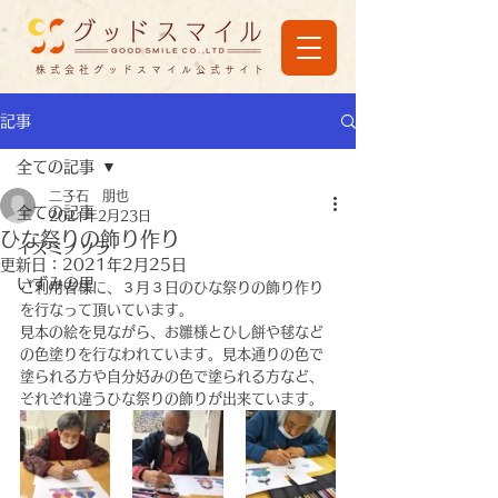
株式会社グッドスマイル公式サイト
記事
全ての記事
二子石 朋也
全ての記事
2021年2月23日
ひな祭りの飾り作り
イズミノソラ
更新日：
2021年2月25日
いずみの里
ご利用者様に、３月３日のひな祭りの飾り作り
を行なって頂いています。
見本の絵を見ながら、お雛様とひし餅や毬など
の色塗りを行なわれています。見本通りの色で
塗られる方や自分好みの色で塗られる方など、
それぞれ違うひな祭りの飾りが出来ています。