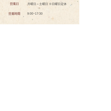
営業日
月曜日～土曜日 ※日曜日定休
9:00~17:30
営業時間
認知症対応型共同生活介護
グッドスマイル イズミノソラ グループホーム
お問い合わせ
ＴＥＬ
096-234-8601
ＦＡＸ
096-234-8602
メール
izuminosora@wind.ocn.ne.jp
〒862-0941
所在地
熊本県熊本市中央区出水7丁目94-