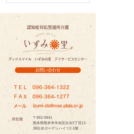
字：いずみの里
ずみの里
認知症対応型通所介護
グッドスマイル いずみの里 デイサービスセンター
お問い合わせ
ＴＥＬ
096-364-1322
ＦＡＸ
096-364-1277
メール
izumi-ds@rose.plala.or.jp
〒862-0941
所在地
熊本県熊本市中央区出水5丁目11-
38出水ガーデンハイツ2-1階